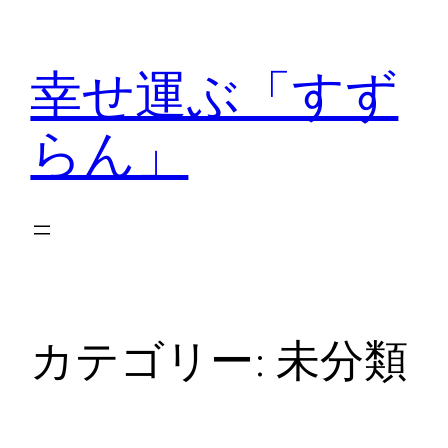
内
容
幸せ運ぶ「すず
を
ス
らん」
キ
ッ
プ
カテゴリー:
未分類